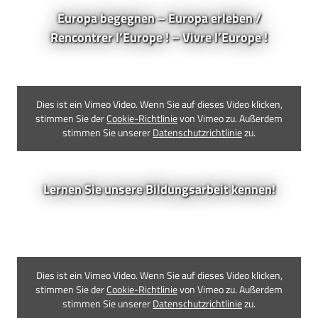
Europa begegnen – Europa erleben /
Rencontrer l’Europe ! – Vivre l’Europe !
Dies ist ein Vimeo Video. Wenn Sie auf dieses Video klicken,
stimmen Sie der
Cookie-Richtlinie
von Vimeo zu. Außerdem
stimmen Sie unserer
Datenschutzrichtlinie
zu.
Lernen Sie unsere Bildungsarbeit kennen!
Dies ist ein Vimeo Video. Wenn Sie auf dieses Video klicken,
stimmen Sie der
Cookie-Richtlinie
von Vimeo zu. Außerdem
stimmen Sie unserer
Datenschutzrichtlinie
zu.