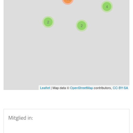
4
2
2
Leaflet
| Map data ©
OpenStreetMap
contributors,
CC-BY-SA
Mitglied in: