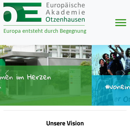
Men
Europa entsteht durch Begegnung
Zur Navigation springen
Zum Inhalt springen
zurück
#voneinanderlernen#spaßhaben
mehr
Unsere Vision