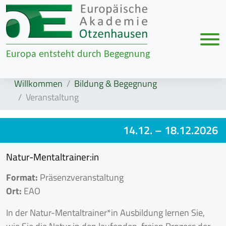
Men
Europa entsteht durch Begegnung
Zur Navigation springen
Zum Inhalt springen
Willkommen
Bildung & Begegnung
Veranstaltung
14.12.
– 18.12.2026
Natur-Mentaltrainer:in
Format:
Präsenzveranstaltung
Ort:
EAO
In der Natur-Mentaltrainer*in Ausbildung lernen Sie,