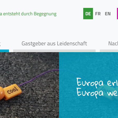
a entsteht durch Begegnung
DE
FR
EN
g
Gastgeber aus Leidenschaft
Nach
Zur Navigation springen
Zum Inhalt springen
Europa er
Europa wei