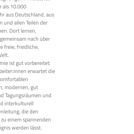
r als 10.000
ahr aus Deutschland, aus
 und allen Teilen der
en. Dort lernen,
e gemeinsam nach über
 freie, friedliche,
elt.
e ist gut vorbereitet:
eiter:innen erwartet die
 komfortablen
n, modernen, gut
und Tagungsräumen und
d interkulturell
leitung, die den
e zu einem spannenden
gnis werden lässt.