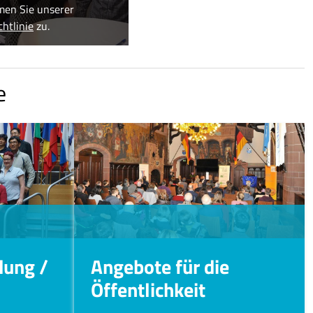
men Sie unserer
htlinie
zu.
e
dung /
Angebote für die
Öffentlichkeit