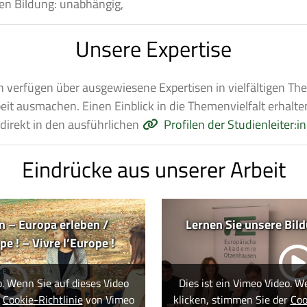
chen Bildung: unabhängig,
Unsere Expertise
n verfügen über ausgewiesene Expertisen in vielfältigen Th
eit ausmachen. Einen Einblick in die Themenvielfalt erhalte
 direkt in den ausführlichen
Profilen der Studienleiter:i
Eindrücke aus unserer Arbeit
 – Europa erleben /
Lernen Sie unsere Bil
e ! – Vivre l’Europe !
o. Wenn Sie auf dieses Video
Dies ist ein Vimeo Video. W
r
Cookie-Richtlinie
von Vimeo
klicken, stimmen Sie der
Coo