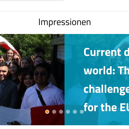
Impressionen
European
Academy 
Borders 
Southwes
European
perspecti