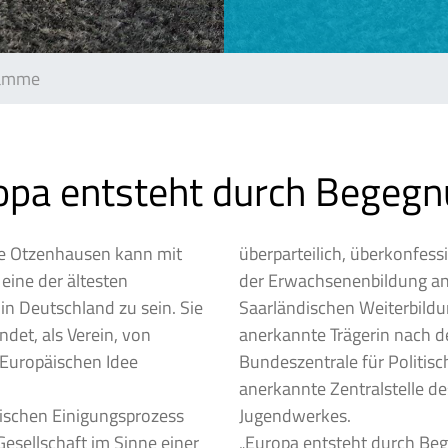
ramme
opa entsteht durch Begegn
e Otzenhausen kann mit
überparteilich, überkonfessio
eine der ältesten
der Erwachsenenbildung a
n Deutschland zu sein. Sie
Saarländischen Weiterbildu
det, als Verein, von
anerkannte Trägerin nach de
 Europäischen Idee
Bundeszentrale für Politis
anerkannte Zentralstelle d
äischen Einigungsprozess
Jugendwerkes.
Gesellschaft im Sinne einer
„Europa entsteht durch Bege