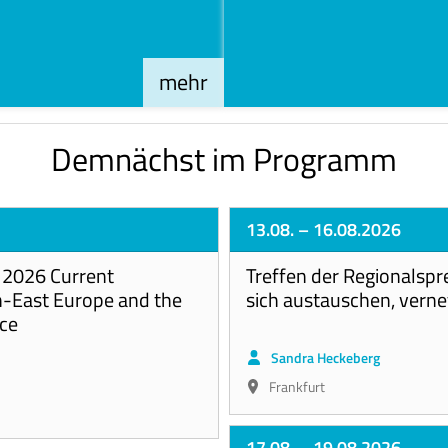
mehr
Demnächst im Programm
13.08.
– 16.08.2026
2026 Current
Treffen der Regionalspr
h-East Europe and the
sich austauschen, vern
ice
Sandra Heckeberg
Frankfurt
17.08.
– 19.08.2026