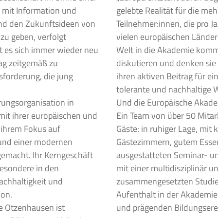
 mit Information und
gelebte Realität für die meh
nd den Zukunftsideen von
Teilnehmer:innen, die pro J
zu geben, verfolgt
vielen europäischen Ländern
 es sich immer wieder neu
Welt in die Akademie komm
rag zeitgemäß zu
diskutieren und denken si
sforderung, die jung
ihren aktiven Beitrag für eine
tolerante und nachhaltige W
erungsorganisation in
Und die Europäische Akademi
it ihrer europäischen und
Ein Team von über 50 Mitarb
, ihrem Fokus auf
Gäste: in ruhiger Lage, mit
 und einer modernen
Gästezimmern, gutem Esse
emacht. Ihr Kerngeschäft
ausgestatteten Seminar- 
sbesondere in den
mit einer multidisziplinär un
chhaltigkeit und
zusammengesetzten Studien
on.
Aufenthalt in der Akademi
e Otzenhausen ist
und prägenden Bildungserei