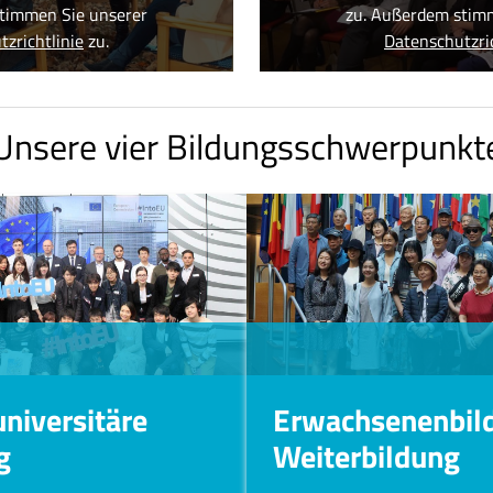
timmen Sie unserer
zu. Außerdem stim
zrichtlinie
zu.
Datenschutzric
Unsere vier Bildungsschwerpunkt
niversitäre
Erwachsenenbil
g
Weiterbildung