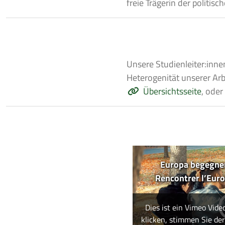
freie Trägerin der politis
Unsere Studienleiter:inne
Heterogenität unserer Arb
Übersichtsseite
, oder
Europa begegnen
Rencontrer l’Europ
Dies ist ein Vimeo Vide
klicken, stimmen Sie de