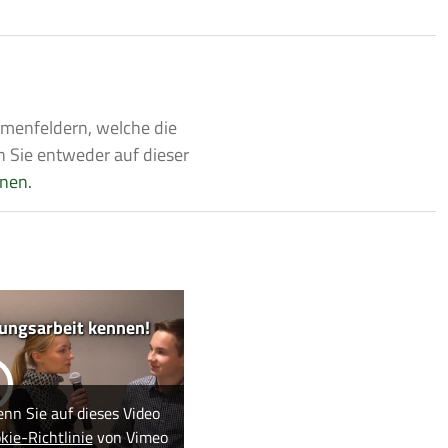
emenfeldern, welche die
n Sie entweder auf dieser
nnen.
dungsarbeit kennen!
enn Sie auf dieses Video
kie-Richtlinie
von Vimeo