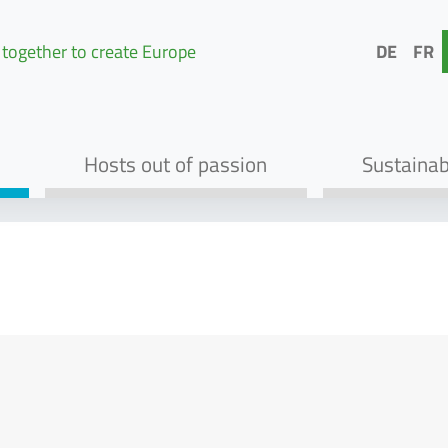
together to create Europe
DE
FR
Hosts out of passion
Sustainabi
Zur Navigation springen
Zum Inhalt springen