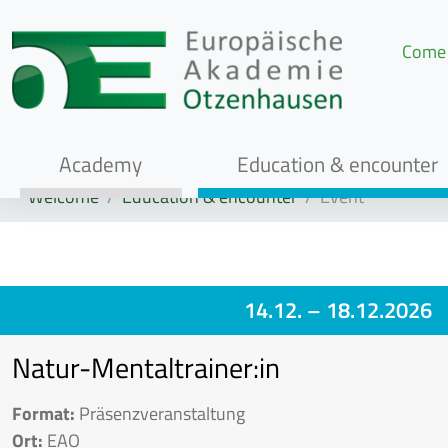
Come 
Academy
Education & encounter
Welcome
Education & encounter
Event
14.12.
– 18.12.2026
Natur-Mentaltrainer:in
Format:
Präsenzveranstaltung
Ort:
EAO