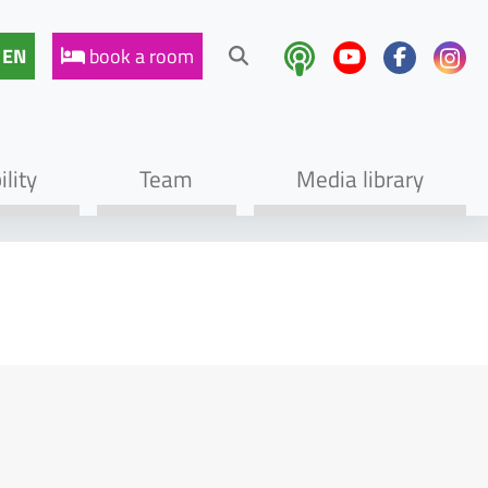
EN
book a room
lity
Team
Media library