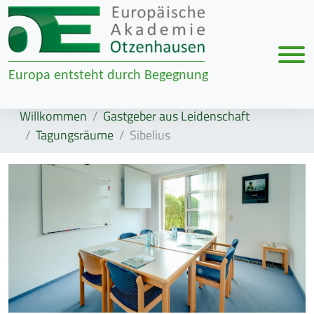
Men
Europa entsteht durch Begegnung
Zur Navigation springen
Zum Inhalt springen
Willkommen
Gastgeber aus Leidenschaft
Tagungsräume
Sibelius