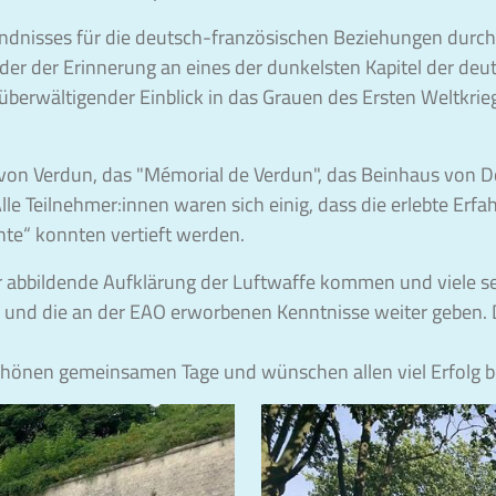
ändnisses für die deutsch-französischen Beziehungen durch
 der der Erinnerung an eines der dunkelsten Kapitel der d
berwältigender Einblick in das Grauen des Ersten Weltkrieg
le von Verdun, das "Mémorial de Verdun", das Beinhaus vo
le Teilnehmer:innen waren sich einig, dass die erlebte Erfa
te“ konnten vertieft werden.
abbildende Aufklärung der Luftwaffe kommen und viele sel
en und die an der EAO erworbenen Kenntnisse weiter geben.
chönen gemeinsamen Tage und wünschen allen viel Erfolg be