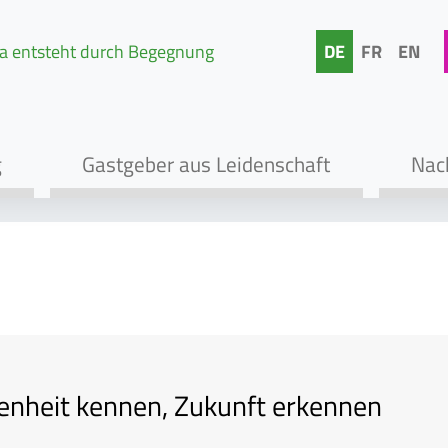
a entsteht durch Begegnung
DE
FR
EN
g
Gastgeber aus Leidenschaft
Nach
Zur Navigation springen
Zum Inhalt springen
enheit kennen, Zukunft erkennen