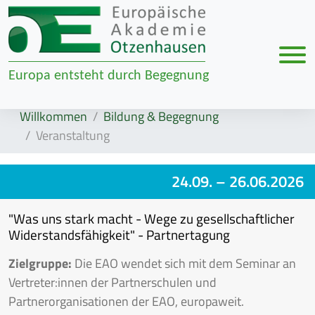
Men
Europa entsteht durch Begegnung
Zur Navigation springen
Zum Inhalt springen
Willkommen
Bildung & Begegnung
Veranstaltung
24.09.
– 26.06.2026
"Was uns stark macht - Wege zu gesellschaftlicher
Widerstandsfähigkeit" - Partnertagung
Zielgruppe:
Die EAO wendet sich mit dem Seminar an
Vertreter:innen der Partnerschulen und
Partnerorganisationen der EAO, europaweit.