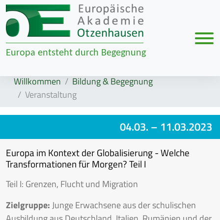
Men
Europa entsteht durch Begegnung
Zur Navigation springen
Zum Inhalt springen
Willkommen
Bildung & Begegnung
Veranstaltung
04.03.
– 11.03.2023
Europa im Kontext der Globalisierung - Welche
Transformationen für Morgen? Teil I
Teil I: Grenzen, Flucht und Migration
Zielgruppe:
Junge Erwachsene aus der schulischen
Ausbildung aus Deutschland, Italien, Rumänien und der