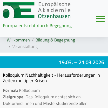
Men
Europa entsteht durch Begegnung
Zur Navigation springen
Zum Inhalt springen
Willkommen
Bildung & Begegnung
Veranstaltung
19.03.
– 21.03.2026
Kolloquium Nachhaltigkeit - Herausforderungen in
Zeiten multipler Krisen
Format:
Kolloquium
Zielgruppe:
Das Kolloquium richtet sich an
Doktorand:innen und Masterstudierende aller