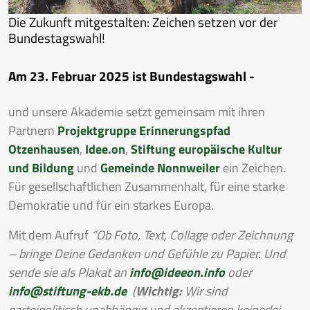
Die Zukunft mitgestalten: Zeichen setzen vor der
Bundestagswahl!
Am 23. Februar 2025 ist Bundestagswahl -
und unsere Akademie setzt gemeinsam mit ihren
Partnern
Projektgruppe Erinnerungspfad
Otzenhausen
,
Idee.on
,
Stiftung europäische Kultur
und Bildung
und
Gemeinde Nonnweiler
ein Zeichen.
Für gesellschaftlichen Zusammenhalt, für eine starke
Demokratie und für ein starkes Europa.
Mit dem Aufruf
“Ob Foto, Text, Collage oder Zeichnung
– bringe Deine Gedanken und Gefühle zu Papier. Und
sende sie als Plakat an
info@ideeon.info
oder
info@stiftung-ekb.de
(
Wichtig:
Wir sind
parteipolitisch unabhängig und akzeptieren keinerlei