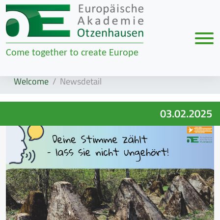
Men
Come together to create Europe
Zur Navigation springen
Zum Inhalt springen
Welcome
Newsdetail
03.02.2025