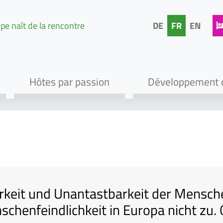
pe naît de la rencontre
DE
FR
EN
Hôtes par passion
Développement 
Zur Navigation springen
Zum Inhalt springen
rkeit und Unantastbarkeit der Mensche
chenfeindlichkeit in Europa nicht zu.