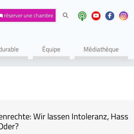
réserver une
chambre
durable
Équipe
Médiathèque
nrechte: Wir lassen Intoleranz, Hass
 Oder?