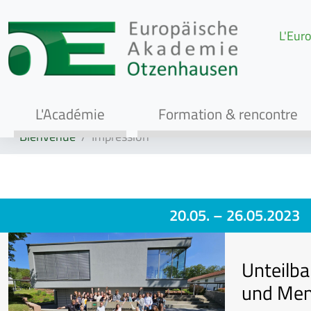
L'Euro
L'Académie
Formation & rencontre
Bienvenue
Impression
20.05.
– 26.05.2023
Unteilba
und Mens