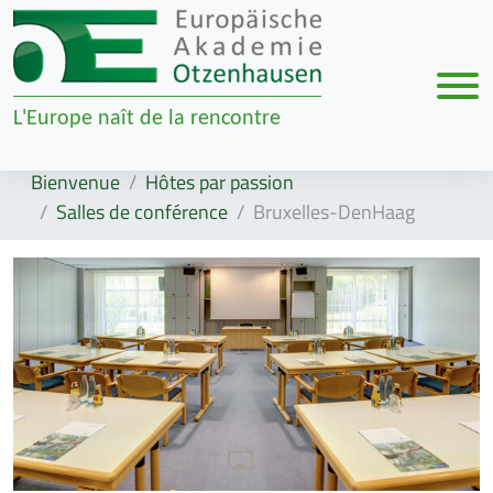
Men
L'Europe naît de la rencontre
Zur Navigation springen
Zum Inhalt springen
Bienvenue
Hôtes par passion
Salles de conférence
Bruxelles-DenHaag