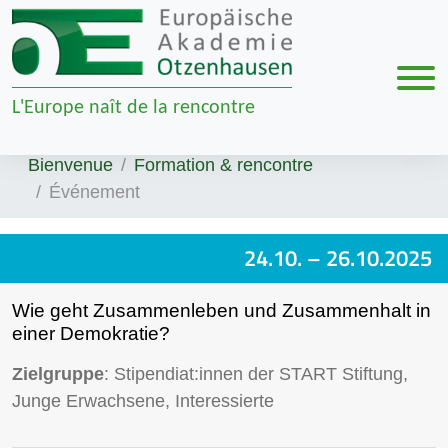
Men
L'Europe naît de la rencontre
Zur Navigation springen
Zum Inhalt springen
Bienvenue
Formation & rencontre
Événement
24.10.
– 26.10.2025
Wie geht Zusammenleben und Zusammenhalt in
einer Demokratie?
Zielgruppe
: Stipendiat:innen der START Stiftung,
Junge Erwachsene, Interessierte