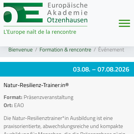
Men
L'Europe naît de la rencontre
Zur Navigation springen
Zum Inhalt springen
Bienvenue
Formation & rencontre
Événement
03.08.
– 07.08.2026
Natur-Resilienz-Trainer:in®
Format:
Präsenzveranstaltung
Ort:
EAO
Die Natur-Resilienztrainer*in Ausbildung ist eine
praxisorientierte, abwechslungsreiche und kompakte