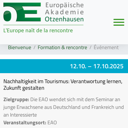
Men
L'Europe naît de la rencontre
Zur Navigation springen
Zum Inhalt springen
Bienvenue
Formation & rencontre
Événement
12.10.
– 17.10.2025
Nachhaltigkeit im Tourismus: Verantwortung lernen,
Zukunft gestalten
Zielgruppe:
Die EAO wendet sich mit dem Seminar an
junge Erwachsene aus Deutschland und Frankreich und
an Interessierte
Veranstaltungsort:
EAO