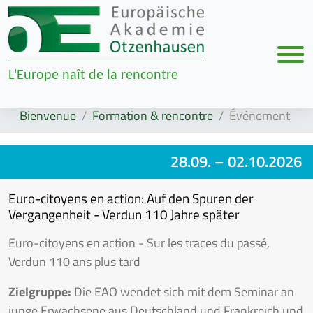
Men
L'Europe naît de la rencontre
Zur Navigation springen
Zum Inhalt springen
Bienvenue
Formation & rencontre
Événement
28.09.
– 02.10.2026
Euro-citoyens en action: Auf den Spuren der
Vergangenheit - Verdun 110 Jahre später
Euro-citoyens en action - Sur les traces du passé,
Verdun 110 ans plus tard
Zielgruppe:
Die EAO wendet sich mit dem Seminar an
junge Erwachsene aus Deutschland und Frankreich und