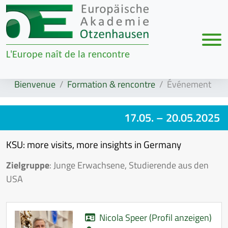
Men
L'Europe naît de la rencontre
Zur Navigation springen
Zum Inhalt springen
Bienvenue
Formation & rencontre
Événement
17.05.
– 20.05.2025
KSU: more visits, more insights in Germany
Zielgruppe
: Junge Erwachsene, Studierende aus den
USA
Nicola Speer (Profil anzeigen)