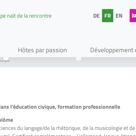
pe naît de la rencontre
DE
FR
EN
Hôtes par passion
Développement 
Zur Navigation springen
Zum Inhalt springen
uipe
ans l'éducation civique, formation professionnelle
iplôme
iences du langage/de la rhétorique, de la musicologie et de