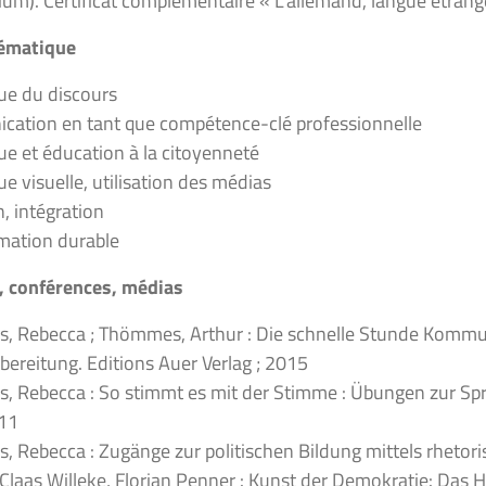
ium). Certificat complémentaire « L’allemand, langue étrangè
hématique
ue du discours
ation en tant que compétence-clé professionnelle
ue et éducation à la citoyenneté
e visuelle, utilisation des médias
, intégration
ation durable
, conférences, médias
 Rebecca ; Thömmes, Arthur : Die schnelle Stunde Kommuni
bereitung. Editions Auer Verlag ; 2015
 Rebecca : So stimmt es mit der Stimme : Übungen zur Spre
11
 Rebecca : Zugänge zur politischen Bildung mittels rhetori
 Claas Willeke, Florian Penner : Kunst der Demokratie: Das