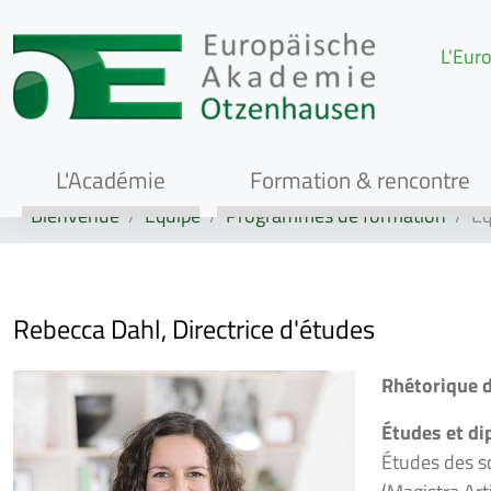
L'Euro
L'Académie
Formation & rencontre
Bienvenue
Équipe
Programmes de formation
Éq
Rebecca Dahl, Directrice d'études
Rhétorique d
Études et d
Études des sc