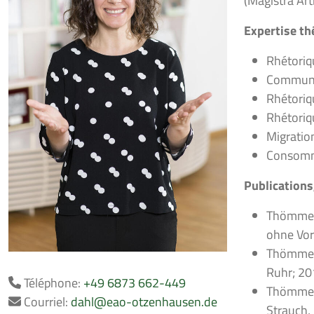
(Magistra Art
Expertise t
Rhétoriq
Communic
Rhétoriq
Rhétoriqu
Migration
Consomm
Publications
Thömmes,
ohne Vor
Thömmes,
Ruhr; 20
Téléphone:
+49 6873 662-449
Thömmes,
Courriel:
dahl@eao-otzenhausen.de
Strauch,